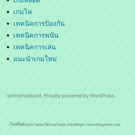
เกมสล็อต
เกมไพ่
เทคนิคการป้องกัน
เทคนิคการพนัน
เทคนิคการเล่น
แนะนำเกมใหม่
ianthomasband
,
Proudly powered by WordPress.
เว็บสล็อต
Aztec Gems Deluxe
Triple Joker
https://www.blogstreet.com