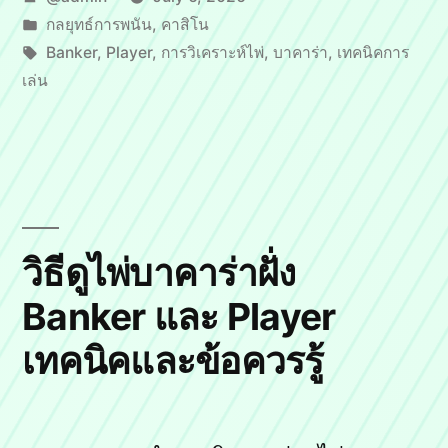
by
Posted
กลยุทธ์การพนัน
,
คาสิโน
in
Tags:
Banker
,
Player
,
การวิเคราะห์ไพ่
,
บาคาร่า
,
เทคนิคการ
เล่น
วิธีดูไพ่บาคาร่าฝั่ง
Banker และ Player
เทคนิคและข้อควรรู้