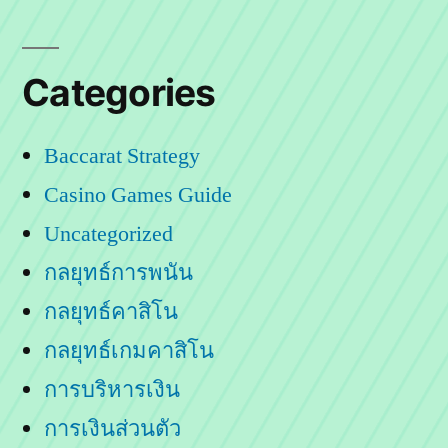
Categories
Baccarat Strategy
Casino Games Guide
Uncategorized
กลยุทธ์การพนัน
กลยุทธ์คาสิโน
กลยุทธ์เกมคาสิโน
การบริหารเงิน
การเงินส่วนตัว