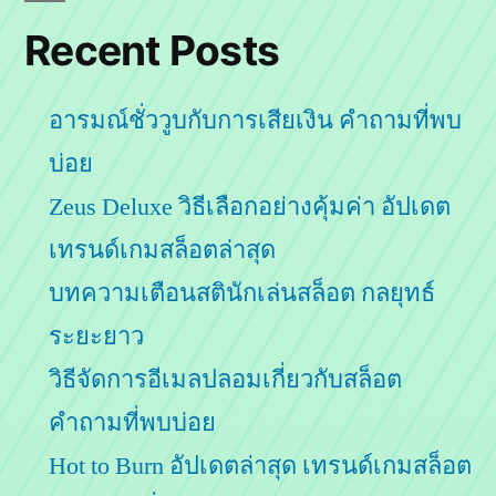
Recent Posts
อารมณ์ชั่ววูบกับการเสียเงิน คำถามที่พบ
บ่อย
Zeus Deluxe วิธีเลือกอย่างคุ้มค่า อัปเดต
เทรนด์เกมสล็อตล่าสุด
บทความเตือนสตินักเล่นสล็อต กลยุทธ์
ระยะยาว
วิธีจัดการอีเมลปลอมเกี่ยวกับสล็อต
คำถามที่พบบ่อย
Hot to Burn อัปเดตล่าสุด เทรนด์เกมสล็อต