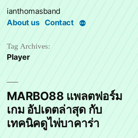
Skip
ianthomasband
to
About us
Contact
content
Tag Archives:
Player
MARBO88 แพลตฟอร์ม
เกม อัปเดตล่าสุด กับ
เทคนิคดูไพ่บาคาร่า