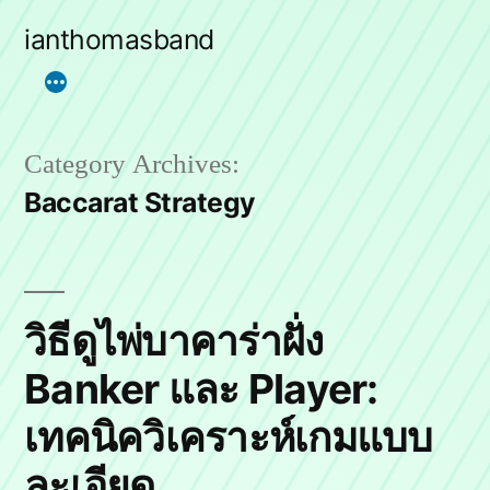
Skip
ianthomasband
to
content
Category Archives:
Baccarat Strategy
วิธีดูไพ่บาคาร่าฝั่ง
Banker และ Player:
เทคนิควิเคราะห์เกมแบบ
ละเอียด