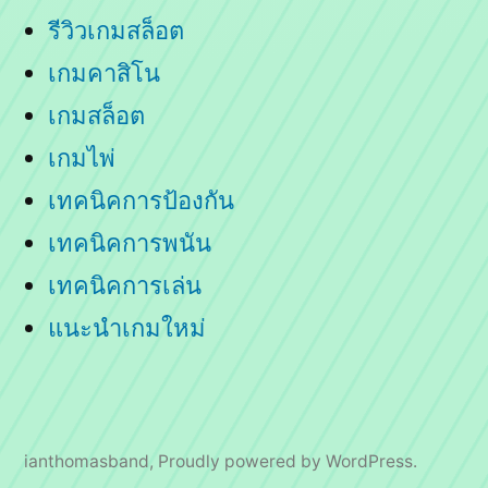
รีวิวเกมสล็อต
เกมคาสิโน
เกมสล็อต
เกมไพ่
เทคนิคการป้องกัน
เทคนิคการพนัน
เทคนิคการเล่น
แนะนำเกมใหม่
ianthomasband
,
Proudly powered by WordPress.