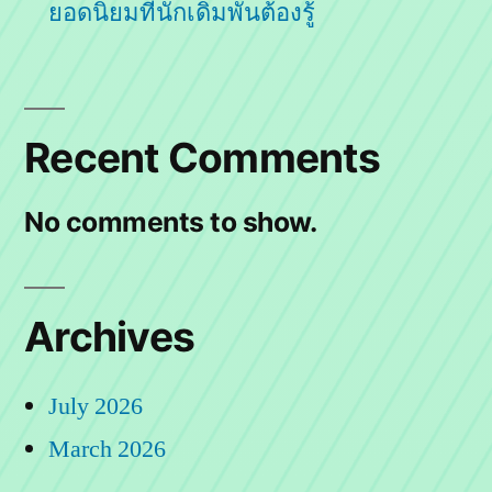
ยอดนิยมที่นักเดิมพันต้องรู้
Recent Comments
No comments to show.
Archives
July 2026
March 2026