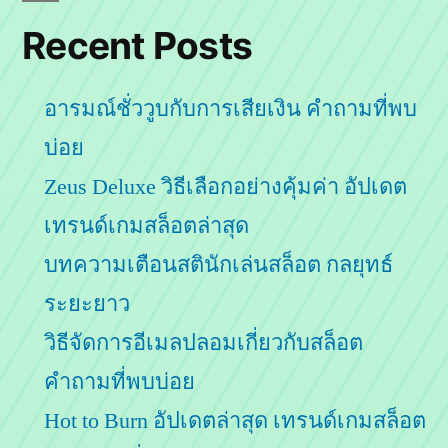
Recent Posts
อารมณ์ชั่ววูบกับการเสียเงิน คำถามที่พบ
บ่อย
Zeus Deluxe วิธีเลือกอย่างคุ้มค่า อัปเดต
เทรนด์เกมสล็อตล่าสุด
บทความเตือนสตินักเล่นสล็อต กลยุทธ์
ระยะยาว
วิธีจัดการอีเมลปลอมเกี่ยวกับสล็อต
คำถามที่พบบ่อย
Hot to Burn อัปเดตล่าสุด เทรนด์เกมสล็อต