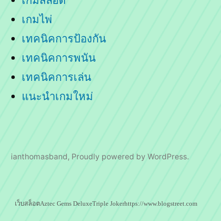
เกมสล็อต
เกมไพ่
เทคนิคการป้องกัน
เทคนิคการพนัน
เทคนิคการเล่น
แนะนำเกมใหม่
ianthomasband
,
Proudly powered by WordPress.
เว็บสล็อต
Aztec Gems Deluxe
Triple Joker
https://www.blogstreet.com