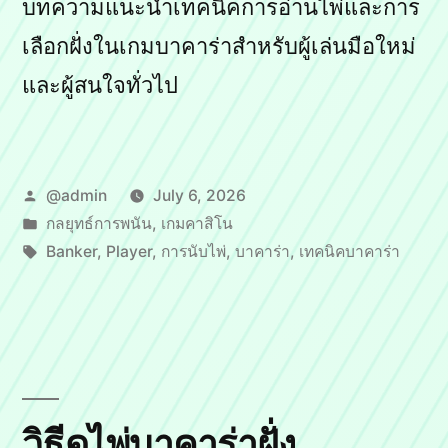
บทความแนะนำเทคนิคการอ่านไพ่และการ
เลือกฝั่งในเกมบาคาร่าสำหรับผู้เล่นมือใหม่
และผู้สนใจทั่วไป
Posted
@admin
July 6, 2026
by
Posted
กลยุทธ์การพนัน
,
เกมคาสิโน
in
Tags:
Banker
,
Player
,
การนับไพ่
,
บาคาร่า
,
เทคนิคบาคาร่า
วิธีดูไพ่บาคาร่าฝั่ง