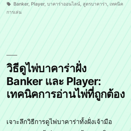
in
Tags:
Banker
,
Player
,
บาคาร่าออนไลน์
,
สูตรบาคาร่า
,
เทคนิค
การเล่น
วิธีดูไพ่บาคาร่าฝั่ง
Banker และ Player:
เทคนิคการอ่านไพ่ที่ถูกต้อง
เจาะลึกวิธีการดูไพ่บาคาร่าทั้งฝั่งเจ้ามือ