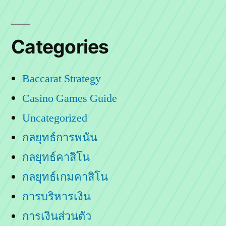
Categories
Baccarat Strategy
Casino Games Guide
Uncategorized
กลยุทธ์การพนัน
กลยุทธ์คาสิโน
กลยุทธ์เกมคาสิโน
การบริหารเงิน
การเงินส่วนตัว