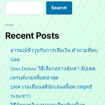
Search
Recent Posts
อารมณ์ชั่ววูบกับการเสียเงิน คำถามที่พบ
บ่อย
Zeus Deluxe วิธีเลือกอย่างคุ้มค่า อัปเดต
เทรนด์เกมสล็อตล่าสุด
บทความเตือนสตินักเล่นสล็อต กลยุทธ์
ระยะยาว