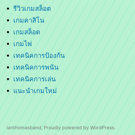
รีวิวเกมสล็อต
เกมคาสิโน
เกมสล็อต
เกมไพ่
เทคนิคการป้องกัน
เทคนิคการพนัน
เทคนิคการเล่น
แนะนำเกมใหม่
ianthomasband
,
Proudly powered by WordPress.