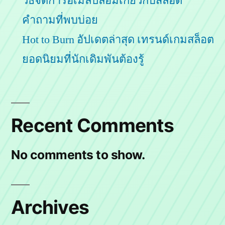
วิธีจัดการอีเมลปลอมเกี่ยวกับสล็อต
คำถามที่พบบ่อย
Hot to Burn อัปเดตล่าสุด เทรนด์เกมสล็อต
ยอดนิยมที่นักเดิมพันต้องรู้
Recent Comments
No comments to show.
Archives