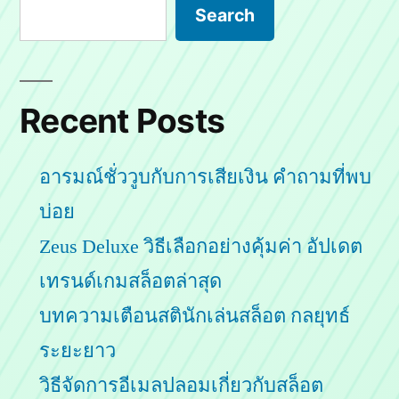
Search
Recent Posts
อารมณ์ชั่ววูบกับการเสียเงิน คำถามที่พบ
บ่อย
Zeus Deluxe วิธีเลือกอย่างคุ้มค่า อัปเดต
เทรนด์เกมสล็อตล่าสุด
บทความเตือนสตินักเล่นสล็อต กลยุทธ์
ระยะยาว
วิธีจัดการอีเมลปลอมเกี่ยวกับสล็อต