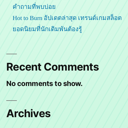
คำถามที่พบบ่อย
Hot to Burn อัปเดตล่าสุด เทรนด์เกมสล็อต
ยอดนิยมที่นักเดิมพันต้องรู้
Recent Comments
No comments to show.
Archives