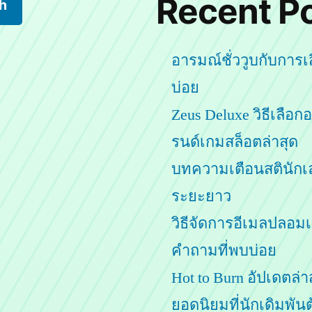
Recent P
h
อารมณ์ชั่ววูบกับการเ
บ่อย
Zeus Deluxe วิธีเลือก
รนด์เกมสล็อตล่าสุด
บทความเตือนสตินักเล
ระยะยาว
วิธีจัดการอีเมลปลอมเ
คำถามที่พบบ่อย
Hot to Burn อัปเดตล่
ยอดนิยมที่นักเดิมพันต้