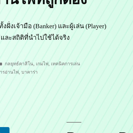
งฝั่งเจ้ามือ (Banker) และผู้เล่น (Player)
และสถิติที่นำไปใช้ได้จริง
Posted
กลยุทธ์คาสิโน
,
เกมไพ่
,
เทคนิคการเล่น
in
ารอ่านไพ่
,
บาคาร่า