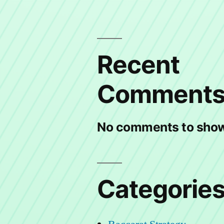
Recent
Comment
No comments to show
Categorie