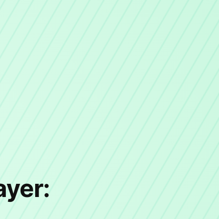
ayer: