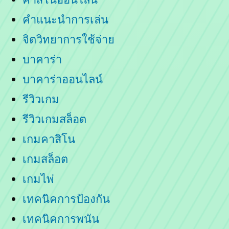
คาสิโนออนไลน์
คำแนะนำการเล่น
จิตวิทยาการใช้จ่าย
บาคาร่า
บาคาร่าออนไลน์
รีวิวเกม
รีวิวเกมสล็อต
เกมคาสิโน
เกมสล็อต
เกมไพ่
เทคนิคการป้องกัน
เทคนิคการพนัน