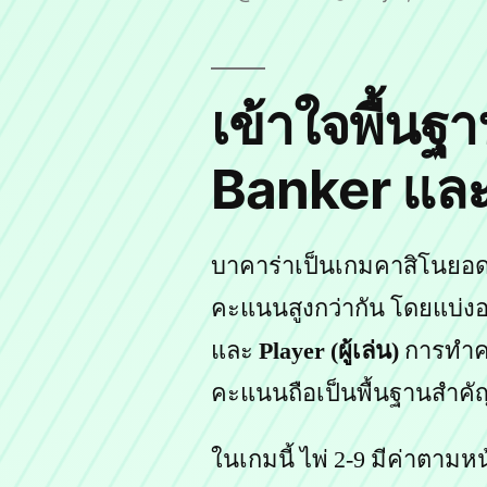
by
เข้าใจพื้นฐ
Banker และ
บาคาร่าเป็นเกมคาสิโนยอดนิ
คะแนนสูงกว่ากัน โดยแบ่งอ
และ
Player (ผู้เล่น)
การทำคว
คะแนนถือเป็นพื้นฐานสำคัญท
ในเกมนี้ ไพ่ 2-9 มีค่าตามหน้