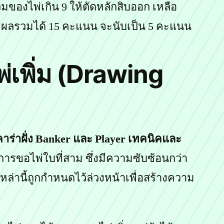
วมของไพ่เกิน 9 ให้ตัดหลักสิบออก เหลือ
่น ผลรวมได้ 15 คะแนน จะนับเป็น 5 คะแนน
่เพิ่ม (Drawing
าคาร่าฝั่ง Banker และ Player เทคนิคและ
ฎการขอไพ่ใบที่สาม ซึ่งมีความซับซ้อนกว่า
ล่านี้ถูกกำหนดไว้ล่วงหน้าเพื่อสร้างความ