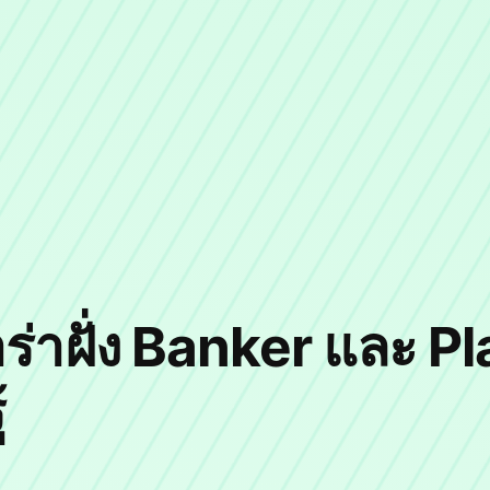
าร่าฝั่ง Banker และ P
้