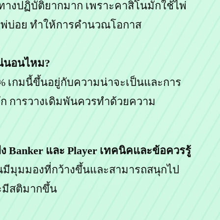
างปฏิบัติยากมาก เพราะคาสิโนมักใช้ไพ่
ไพ่บ่อย ทำให้การคำนวณโอกาส
แน่นอนไหม?
0% เกมนี้ขึ้นอยู่กับความน่าจะเป็นและการ
หลัก การวางเดิมพันควรทำด้วยความ
ฝั่ง Banker และ Player เทคนิคและข้อควรรู้
ล่นมีมุมมองที่กว้างขึ้นและสามารถสนุกไป
มีสติมากขึ้น