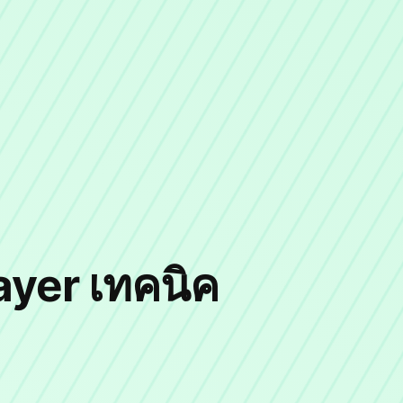
layer เทคนิค