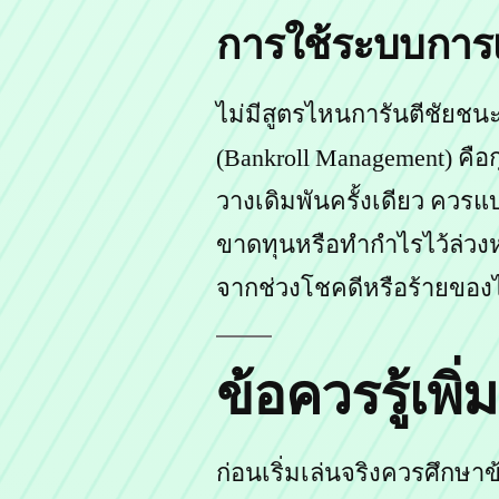
การใช้ระบบการเด
ไม่มีสูตรไหนการันตีชัยชน
(Bankroll Management) คื
วางเดิมพันครั้งเดียว ควรแ
ขาดทุนหรือทำกำไรไว้ล่วงหน
จากช่วงโชคดีหรือร้ายของไ
ข้อควรรู้เพิ
ก่อนเริ่มเล่นจริงควรศึกษาข