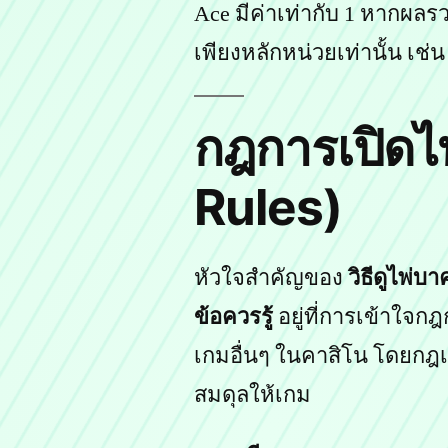
Ace มีค่าเท่ากับ 1 หากผลร
เพียงหลักหน่วยเท่านั้น เช
กฎการเปิดไพ
Rules)
หัวใจสำคัญของ
วิธีดูไพ่บ
ข้อควรรู้
อยู่ที่การเข้าใจก
เกมอื่นๆ ในคาสิโน โดยกฎเห
สมดุลให้เกม