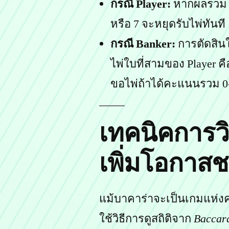
กรณี Player:
หากผลรวม 2 
หรือ 7 จะหยุดรับไพ่ทันที
กรณี Banker:
การตัดสินใจ
ไพ่ใบที่สามของ Player ค
ขอไพ่ถ้าได้คะแนนรวม 0-5
เทคนิคการวิเ
เพิ่มโอกาส
แม้บาคาร่าจะเป็นเกมแห่งค
ใช้วิธีการดูสถิติจาก
Baccar