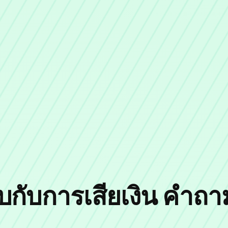
ูบกับการเสียเงิน คำถา