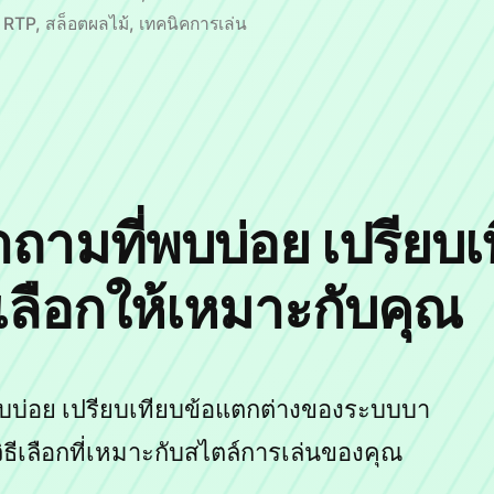
in
,
RTP
,
สล็อตผลไม้
,
เทคนิคการเล่น
ถามที่พบบ่อย เปรียบเ
ีเลือกให้เหมาะกับคุณ
พบบ่อย เปรียบเทียบข้อแตกต่างของระบบบา
ิธีเลือกที่เหมาะกับสไตล์การเล่นของคุณ