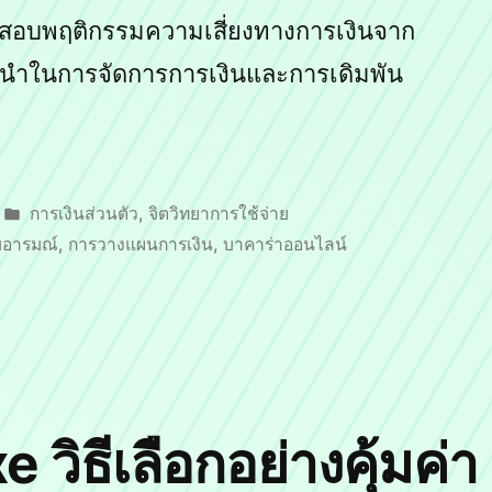
จสอบพฤติกรรมความเสี่ยงทางการเงินจาก
ะนำในการจัดการการเงินและการเดิมพัน
Posted
การเงินส่วนตัว
,
จิตวิทยาการใช้จ่าย
in
มอารมณ์
,
การวางแผนการเงิน
,
บาคาร่าออนไลน์
วิธีเลือกอย่างคุ้มค่า