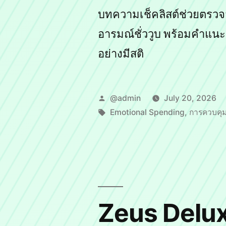
บทความเช็คลิสต์ช่วยตรว
อารมณ์ชั่ววูบ พร้อมคำแน
อย่างมีสติ
Posted
@admin
July 20, 2026
by
Tags:
Emotional Spending
,
การควบคุ
Zeus Deluxe 