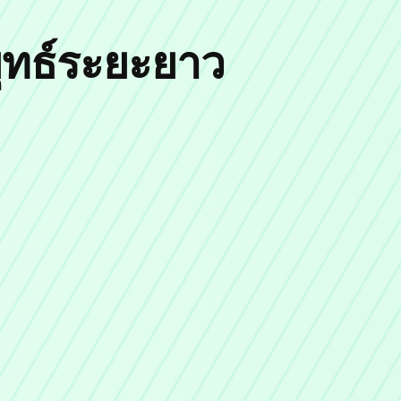
ุทธ์ระยะยาว