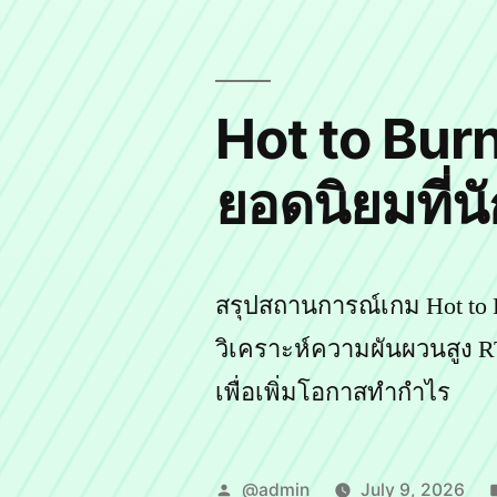
Hot to Burn
ยอดนิยมที่นั
สรุปสถานการณ์เกม Hot to B
วิเคราะห์ความผันผวนสูง R
เพื่อเพิ่มโอกาสทำกำไร
Posted
@admin
July 9, 2026