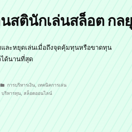
นสตินักเล่นสล็อต กลย
ละหยุดเล่นเมื่อถึงจุดคุ้มทุนหรือขาดทุน
วได้นานที่สุด
Posted
การบริหารเงิน
,
เทคนิคการเล่น
in
,
บริหารทุน
,
สล็อตออนไลน์