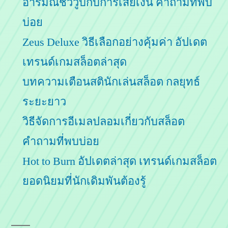
อารมณ์ชั่ววูบกับการเสียเงิน คำถามที่พบ
บ่อย
Zeus Deluxe วิธีเลือกอย่างคุ้มค่า อัปเดต
เทรนด์เกมสล็อตล่าสุด
บทความเตือนสตินักเล่นสล็อต กลยุทธ์
ระยะยาว
วิธีจัดการอีเมลปลอมเกี่ยวกับสล็อต
คำถามที่พบบ่อย
Hot to Burn อัปเดตล่าสุด เทรนด์เกมสล็อต
ยอดนิยมที่นักเดิมพันต้องรู้