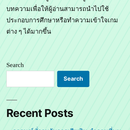
บทความเพื่อให้ผู้อ่านสามารถนำไปใช้
ประกอบการศึกษาหรือทำความเข้าใจเกม
ต่าง ๆ ได้มากขึ้น
Search
Search
Recent Posts