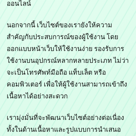
ออนไลน์
นอกจากนี้ เว็บไซต์ของเรายังให้ความ
สำคัญกับประสบการณ์ของผู้ใช้งาน โดย
ออกแบบหน้าเว็บให้ใช้งานง่าย รองรับการ
ใช้งานบนอุปกรณ์หลากหลายประเภท ไม่ว่า
จะเป็นโทรศัพท์มือถือ แท็บเล็ต หรือ
คอมพิวเตอร์ เพื่อให้ผู้ใช้งานสามารถเข้าถึง
เนื้อหาได้อย่างสะดวก
เรามุ่งมั่นที่จะพัฒนาเว็บไซต์อย่างต่อเนื่อง
ทั้งในด้านเนื้อหาและรูปแบบการนำเสนอ