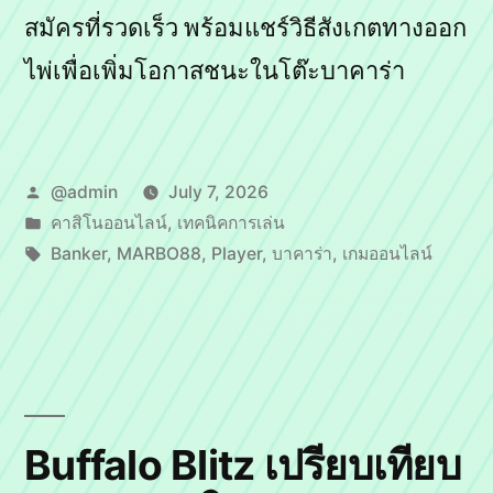
สมัครที่รวดเร็ว พร้อมแชร์วิธีสังเกตทางออก
ไพ่เพื่อเพิ่มโอกาสชนะในโต๊ะบาคาร่า
Posted
@admin
July 7, 2026
by
Posted
คาสิโนออนไลน์
,
เทคนิคการเล่น
in
Tags:
Banker
,
MARBO88
,
Player
,
บาคาร่า
,
เกมออนไลน์
Buffalo Blitz เปรียบเทียบ