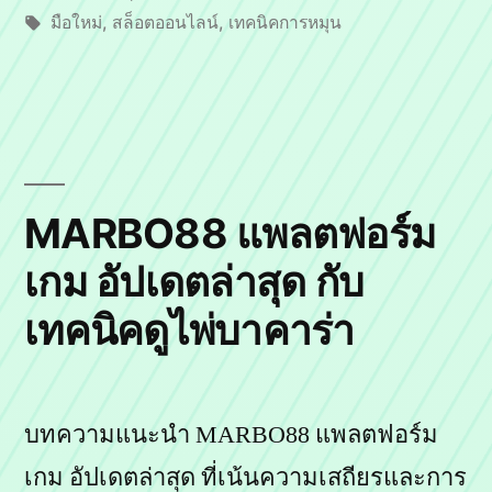
in
Tags:
มือใหม่
,
สล็อตออนไลน์
,
เทคนิคการหมุน
MARBO88 แพลตฟอร์ม
เกม อัปเดตล่าสุด กับ
เทคนิคดูไพ่บาคาร่า
บทความแนะนำ MARBO88 แพลตฟอร์ม
เกม อัปเดตล่าสุด ที่เน้นความเสถียรและการ