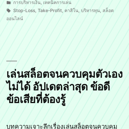
by
Posted
การบริหารเงิน
,
เทคนิคการเล่น
in
Tags:
Stop-Loss
,
Take-Profit
,
คาสิโน
,
บริหารทุน
,
สล็อต
ออนไลน์
เล่นสล็อตจนควบคุมตัวเอง
ไม่ได้ อัปเดตล่าสุด ข้อดี
ข้อเสียที่ต้องรู้
บทความเจาะลึกเรื่องเล่นสล็อตจนควบคุม