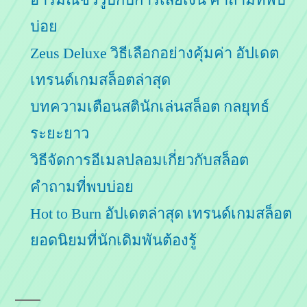
อารมณ์ชั่ววูบกับการเสียเงิน คำถามที่พบ
บ่อย
Zeus Deluxe วิธีเลือกอย่างคุ้มค่า อัปเดต
เทรนด์เกมสล็อตล่าสุด
บทความเตือนสตินักเล่นสล็อต กลยุทธ์
ระยะยาว
วิธีจัดการอีเมลปลอมเกี่ยวกับสล็อต
คำถามที่พบบ่อย
Hot to Burn อัปเดตล่าสุด เทรนด์เกมสล็อต
ยอดนิยมที่นักเดิมพันต้องรู้