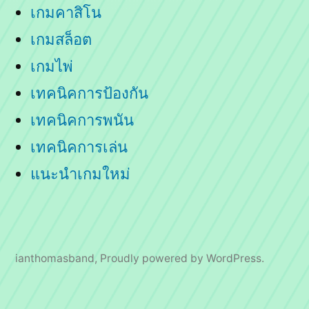
เกมคาสิโน
เกมสล็อต
เกมไพ่
เทคนิคการป้องกัน
เทคนิคการพนัน
เทคนิคการเล่น
แนะนำเกมใหม่
ianthomasband
,
Proudly powered by WordPress.