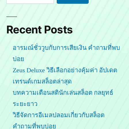
Recent Posts
อารมณ์ชั่ววูบกับการเสียเงิน คำถามที่พบ
บ่อย
Zeus Deluxe วิธีเลือกอย่างคุ้มค่า อัปเดต
เทรนด์เกมสล็อตล่าสุด
บทความเตือนสตินักเล่นสล็อต กลยุทธ์
ระยะยาว
วิธีจัดการอีเมลปลอมเกี่ยวกับสล็อต
คำถามที่พบบ่อย