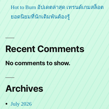
Hot to Burn อัปเดตล่าสุด เทรนด์เกมสล็อต
ยอดนิยมที่นักเดิมพันต้องรู้
Recent Comments
No comments to show.
Archives
July 2026