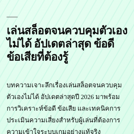
เล่นสล็อตจนควบคุมตัวเอง
ไม่ได้ อัปเดตล่าสุด ข้อดี
ข้อเสียที่ต้องรู้
บทความเจาะลึกเรื่องเล่นสล็อตจนควบคุม
ตัวเองไม่ได้ อัปเดตล่าสุดปี 2026 มาพร้อม
การวิเคราะห์ข้อดี ข้อเสีย และเทคนิคการ
ประเมินความเสี่ยงสำหรับผู้เล่นที่ต้องการ
ความเข้าใจระบบเกมอย่างแท้จริง