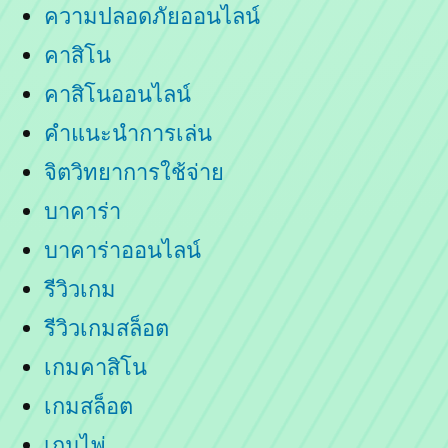
ความปลอดภัยออนไลน์
คาสิโน
คาสิโนออนไลน์
คำแนะนำการเล่น
จิตวิทยาการใช้จ่าย
บาคาร่า
บาคาร่าออนไลน์
รีวิวเกม
รีวิวเกมสล็อต
เกมคาสิโน
เกมสล็อต
เกมไพ่