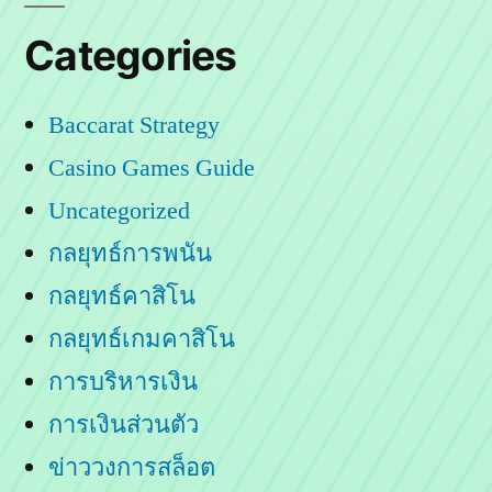
Categories
Baccarat Strategy
Casino Games Guide
Uncategorized
กลยุทธ์การพนัน
กลยุทธ์คาสิโน
กลยุทธ์เกมคาสิโน
การบริหารเงิน
การเงินส่วนตัว
ข่าววงการสล็อต