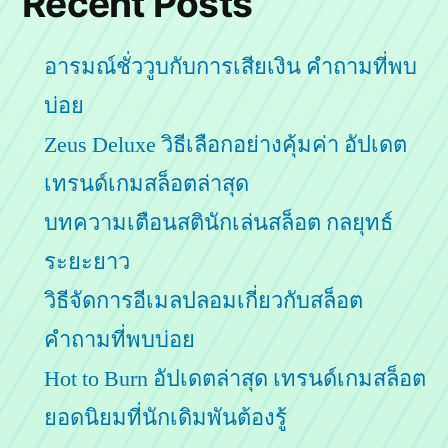
Recent Posts
อารมณ์ชั่ววูบกับการเสียเงิน คำถามที่พบ
บ่อย
Zeus Deluxe วิธีเลือกอย่างคุ้มค่า อัปเดต
เทรนด์เกมสล็อตล่าสุด
บทความเตือนสตินักเล่นสล็อต กลยุทธ์
ระยะยาว
วิธีจัดการอีเมลปลอมเกี่ยวกับสล็อต
คำถามที่พบบ่อย
Hot to Burn อัปเดตล่าสุด เทรนด์เกมสล็อต
ยอดนิยมที่นักเดิมพันต้องรู้