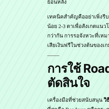
ย้อนหลัง
เทคนิคสำคัญคืออย่าเพิ่งรีบว
น้อย 2-3 ตาเพื่อสังเกตแนวโ
กว่ากัน การรอจังหวะที่เ
เสียเงินฟรีในช่วงต้นของเ
การใช้ Roa
ตัดสินใจ
เครื่องมือที่ช่วยสนับสนุน
วิ