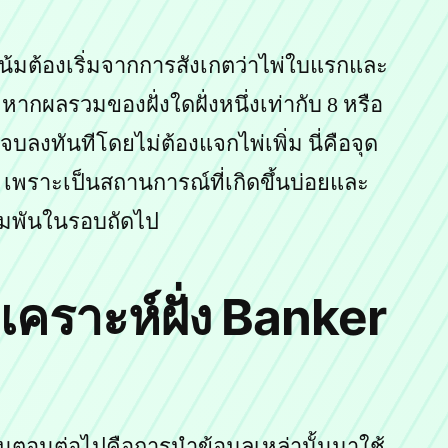
โน้มต้องเริ่มจากการสังเกตว่าไพ่ใบแรกและ
 หากผลรวมของฝั่งใดฝั่งหนึ่งเท่ากับ 8 หรือ
ะจบลงทันทีโดยไม่ต้องแจกไพ่เพิ่ม นี่คือจุด
ง เพราะเป็นสถานการณ์ที่เกิดขึ้นบ่อยและ
ดิมพันในรอบถัดไป
เคราะห์ฝั่ง Banker
ขั้นตอนต่อไปคือการนำข้อมูลเหล่านั้นมาใช้