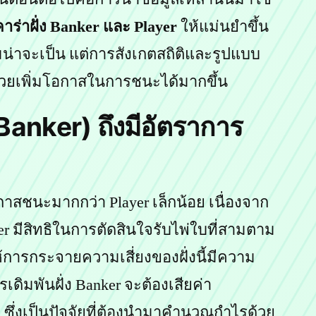
าคาร่าฝั่ง Banker และ Player
ให้แม่นยำขึ้น
ามน่าจะเป็น แต่การสังเกตสถิติและรูปแบบ
่วยเพิ่มโอกาสในการชนะได้มากขึ้น
(Banker) ถึงมีอัตราการ
อกาสชนะมากกว่า Player เล็กน้อย เนื่องจาก
มีสิทธิในการตัดสินใจรับไพ่ใบที่สามตาม
ให้การกระจายความเสี่ยงของฝั่งนี้มีความ
เดิมพันฝั่ง Banker จะต้องเสียค่า
ซึ่งเป็นปัจจัยที่ต้องนำมาคำนวณกำไรด้วย