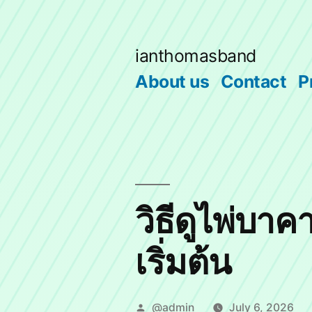
Skip
to
ianthomasband
content
About us
Contact
P
วิธีดูไพ่บาค
เริ่มต้น
Posted
@admin
July 6, 2026