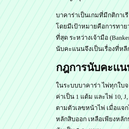
บาคาร่าเป็นเกมที่มีกติกาเ
โดยมีเป้าหมายคือการทายว
ที่สุด ระหว่างเจ้ามือ (Bank
นับคะแนนจึงเป็นเรื่องที่หล
กฎการนับคะแน
ในระบบบาคาร่า ไพ่ทุกใบจะม
ค่าเป็น 1 แต้ม และไพ่ 10, J,
ตามตัวเลขหน้าไพ่ เมื่อแจก
หลักสิบออก เหลือเพียงหลัก