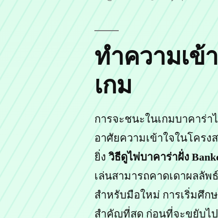
by
ทำความเข้าใ
เกม
การจะชนะในเกมบาคาร่าไม่ได
อาศัยความเข้าใจในโครงสร
ยิ่ง
วิธีดูไพ่บาคาร่าฝั่ง Ban
เล่นสามารถคาดเดาผลลัพธ์แ
สำหรับมือใหม่ การเริ่มศึก
สำคัญที่สุด ก่อนที่จะขยับ