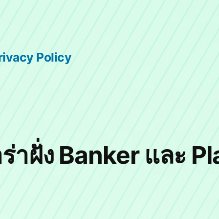
rivacy Policy
าร่าฝั่ง Banker และ Pla