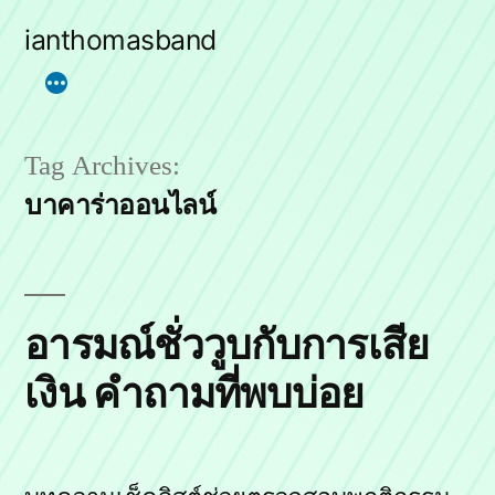
Skip
ianthomasband
to
content
Tag Archives:
บาคาร่าออนไลน์
อารมณ์ชั่ววูบกับการเสีย
เงิน คำถามที่พบบ่อย