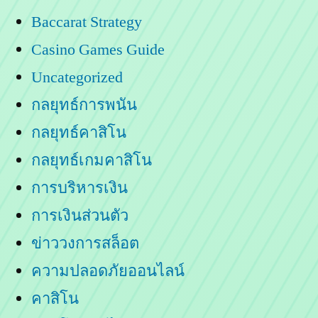
Baccarat Strategy
Casino Games Guide
Uncategorized
กลยุทธ์การพนัน
กลยุทธ์คาสิโน
กลยุทธ์เกมคาสิโน
การบริหารเงิน
การเงินส่วนตัว
ข่าววงการสล็อต
ความปลอดภัยออนไลน์
คาสิโน