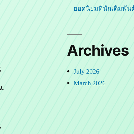
ยอดนิยมที่นักเดิมพันต้
Archives
s
July 2026
March 2026
.
s