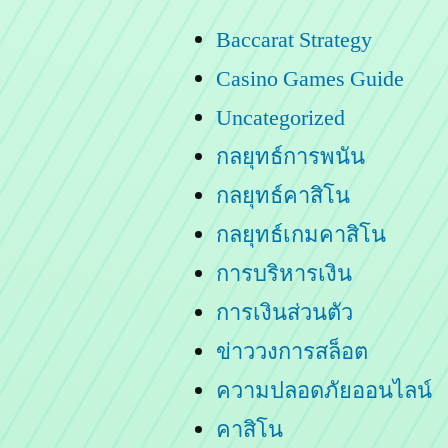
Baccarat Strategy
Casino Games Guide
Uncategorized
กลยุทธ์การพนัน
กลยุทธ์คาสิโน
กลยุทธ์เกมคาสิโน
การบริหารเงิน
การเงินส่วนตัว
ข่าววงการสล็อต
ความปลอดภัยออนไลน์
คาสิโน