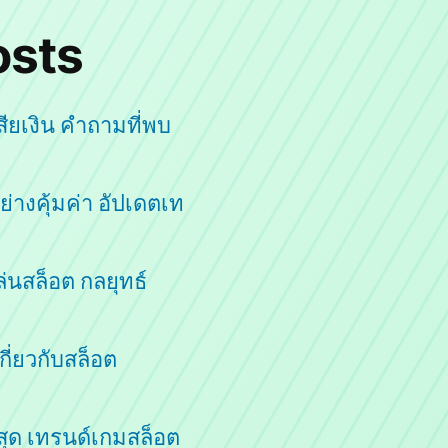
osts
สียเงิน คำถามที่พบ
อย่างคุ้มค่า อัปเดตเท
่นสล็อต กลยุทธ์
กี่ยวกับสล็อต
าสุด เทรนด์เกมสล็อต