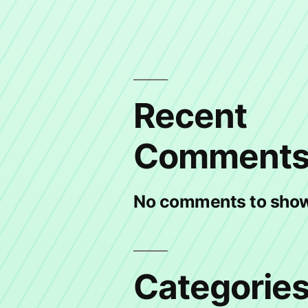
Recent
Comment
No comments to show
Categorie