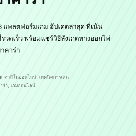
ลตฟอร์มเกม อัปเดตล่าสุด ที่เน้น
รวดเร็ว พร้อมแชร์วิธีสังเกตทางออกไพ่
บาคาร่า
Posted
คาสิโนออนไลน์
,
เทคนิคการเล่น
in
าร่า
,
เกมออนไลน์