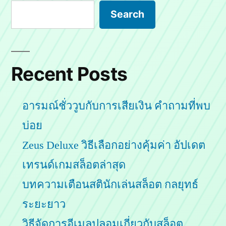
Search
Recent Posts
อารมณ์ชั่ววูบกับการเสียเงิน คำถามที่พบ
บ่อย
Zeus Deluxe วิธีเลือกอย่างคุ้มค่า อัปเดต
เทรนด์เกมสล็อตล่าสุด
บทความเตือนสตินักเล่นสล็อต กลยุทธ์
ระยะยาว
วิธีจัดการอีเมลปลอมเกี่ยวกับสล็อต