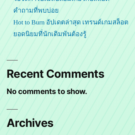
คำถามที่พบบ่อย
Hot to Burn อัปเดตล่าสุด เทรนด์เกมสล็อต
ยอดนิยมที่นักเดิมพันต้องรู้
Recent Comments
No comments to show.
Archives