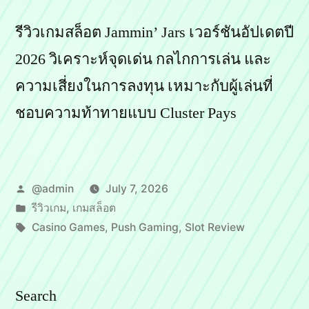
รีวิวเกมสล็อต Jammin’ Jars เวอร์ชันอัปเดตปี
2026 วิเคราะห์จุดเด่น กลไกการเล่น และ
ความเสี่ยงในการลงทุน เหมาะกับผู้เล่นที่
ชอบความท้าทายแบบ Cluster Pays
Posted
@admin
July 7, 2026
by
Posted
รีวิวเกม
,
เกมสล็อต
in
Tags:
Casino Games
,
Push Gaming
,
Slot Review
Search