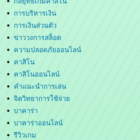
กลยุทธ์เกมคาสิโน
การบริหารเงิน
การเงินส่วนตัว
ข่าววงการสล็อต
ความปลอดภัยออนไลน์
คาสิโน
คาสิโนออนไลน์
คำแนะนำการเล่น
จิตวิทยาการใช้จ่าย
บาคาร่า
บาคาร่าออนไลน์
รีวิวเกม