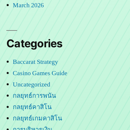
March 2026
Categories
Baccarat Strategy
Casino Games Guide
Uncategorized
กลยุทธ์การพนัน
กลยุทธ์คาสิโน
กลยุทธ์เกมคาสิโน
การบริหารเงิน