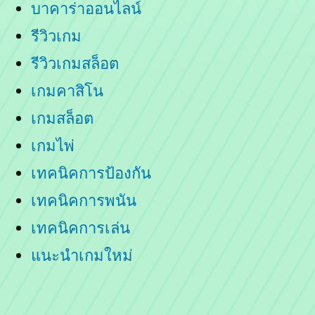
บาคาร่าออนไลน์
รีวิวเกม
รีวิวเกมสล็อต
เกมคาสิโน
เกมสล็อต
เกมไพ่
เทคนิคการป้องกัน
เทคนิคการพนัน
เทคนิคการเล่น
แนะนำเกมใหม่