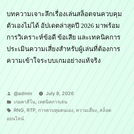
บทความเจาะลึกเรื่องเล่นสล็อตจนควบคุม
ตัวเองไม่ได้ อัปเดตล่าสุดปี 2026 มาพร้อม
การวิเคราะห์ข้อดี ข้อเสีย และเทคนิคการ
ประเมินความเสี่ยงสำหรับผู้เล่นที่ต้องการ
ความเข้าใจระบบเกมอย่างแท้จริง
Posted
@admin
July 8, 2026
by
Posted
เกมคาสิโน
,
เทคนิคการเล่น
in
Tags:
RNG
,
RTP
,
การควบคุมตนเอง
,
ความเสี่ยง
,
สล็อต
ออนไลน์