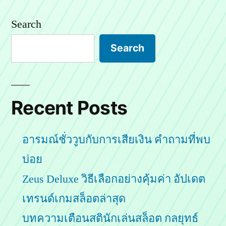
Search
Search
Recent Posts
อารมณ์ชั่ววูบกับการเสียเงิน คำถามที่พบ
บ่อย
Zeus Deluxe วิธีเลือกอย่างคุ้มค่า อัปเดต
เทรนด์เกมสล็อตล่าสุด
บทความเตือนสตินักเล่นสล็อต กลยุทธ์